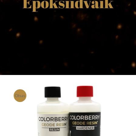
Epoksiidvaik
Otsas