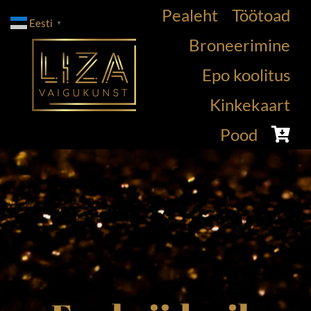
Skip
Pealeht
Töötoad
Eesti
▼
to
Broneerimine
content
Epo koolitus
Kinkekaart
Pood