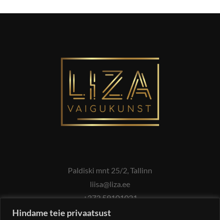
Paldiski mnt 25/2, Tallinn
liisa@liza.ee
+372 59101021
Hindame teie privaatsust
JÄLGI MEID